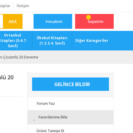
taplar
İletişim
ARA
Hesabım
Sepetim
Ortaokul
İlkokul Kitapları
itapları (5.6.7.
Diğer Kategoriler
(1.2.3.4. Sınıf)
Sınıf)
amı Çözümlü 20 Deneme
lü 20
GELİNCE BİLDİR
Yorum Yaz
Favorilerime Ekle
Ürünü Tavsiye Et