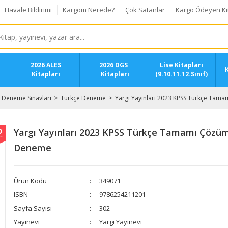
Havale Bildirimi
Kargom Nerede?
Çok Satanlar
Kargo Ödeyen Ki
2026 ALES
2026 DGS
Lise Kitapları
K
Kitapları
Kitapları
(9.10.11.12.Sınıf)
Deneme Sınavları
Türkçe Deneme
Yargı Yayınları 2023 KPSS Türkçe Tam
0
Yargı Yayınları 2023 KPSS Türkçe Tamamı Çözüm
im
Deneme
Ürün Kodu
349071
ISBN
9786254211201
Sayfa Sayısı
302
Yayınevi
Yargı Yayınevi