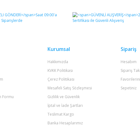
diğer konularda yetersiz gördüğünüz noktaları öneri formunu kullanarak tara
Bu ürüne ilk yorumu siz yapın!
Yorum Yaz
Kurumsal
Sipariş
Hakkımızda
Hesabım
KVKK Politikası
Sipariş Tak
um
Çerez Politikası
Favorilerin
Mesafeli Satış Sözleşmesi
Sepetiniz
im Formu
Gizlilik ve Güvenlik
Gönder
İptal ve İade Şartları
Teslimat Kargo
Banka Hesaplarımız