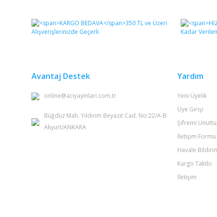
Bu ürünün fiyat bilgisi, resim, ürün açıklamalarında ve 
Görüş ve önerileriniz için teşekkür ederiz.
Ürün resmi kalitesiz, bozuk veya görüntülenemiyor.
Ürün açıklamasında eksik bilgiler bulunuyor.
Ürün bilgilerinde hatalar bulunuyor.
Avantaj Destek
Yardım
Ürün fiyatı diğer sitelerden daha pahalı.
online@aciyayinlari.com.tr
Yeni Üyelik
Bu ürüne benzer farklı alternatifler olmalı.
Üye Girişi
Büğdüz Mah. Yıldırım Beyazıt Cad. No:22/A-B
Şifremi Unutt
Akyurt/ANKARA
İletişim Formu
Havale Bildir
Kargo Takibi
İletişim