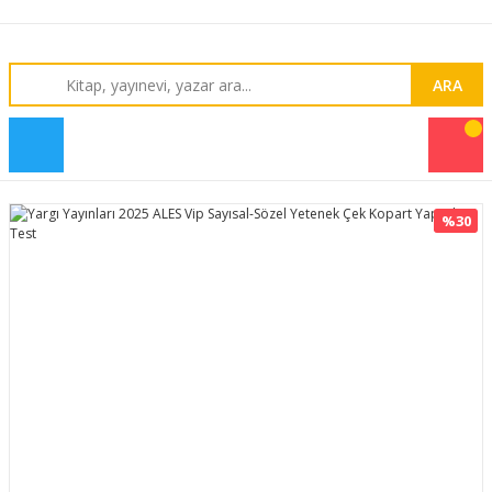
ARA
%30