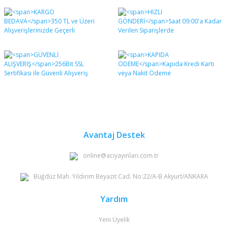
Bu ürünün fiyat bilgisi, resim, ürün açıklamalarında ve
diğer konularda yetersiz gördüğünüz noktaları öneri
Bu ürüne ilk yorumu siz yapın!
formunu kullanarak tarafımıza iletebilirsiniz.
Görüş ve önerileriniz için teşekkür ederiz.
Yorum Yaz
Ürün resmi kalitesiz, bozuk veya görüntülenemiyor.
Ürün açıklamasında eksik bilgiler bulunuyor.
Ürün bilgilerinde hatalar bulunuyor.
Ürün fiyatı diğer sitelerden daha pahalı.
Bu ürüne benzer farklı alternatifler olmalı.
Avantaj Destek
online@aciyayinlari.com.tr
Büğdüz Mah. Yıldırım Beyazıt Cad. No:22/A-B Akyurt/ANKARA
Gönder
Yardım
Yeni Üyelik