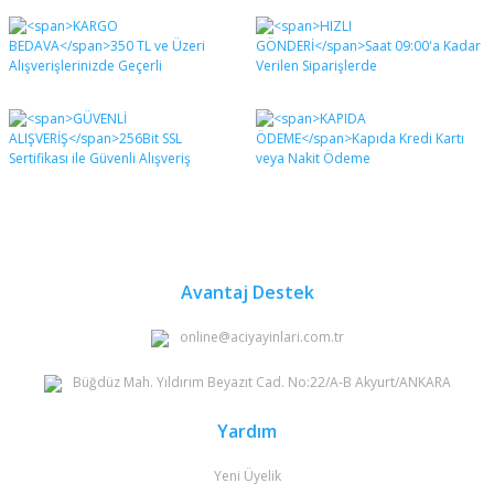
Bu ürünün fiyat bilgisi, resim, ürün açıklamalarında ve
diğer konularda yetersiz gördüğünüz noktaları öneri
Bu ürüne ilk yorumu siz yapın!
formunu kullanarak tarafımıza iletebilirsiniz.
Görüş ve önerileriniz için teşekkür ederiz.
Yorum Yaz
Ürün resmi kalitesiz, bozuk veya görüntülenemiyor.
Ürün açıklamasında eksik bilgiler bulunuyor.
Ürün bilgilerinde hatalar bulunuyor.
Ürün fiyatı diğer sitelerden daha pahalı.
Bu ürüne benzer farklı alternatifler olmalı.
Avantaj Destek
online@aciyayinlari.com.tr
Büğdüz Mah. Yıldırım Beyazıt Cad. No:22/A-B Akyurt/ANKARA
Gönder
Yardım
Yeni Üyelik