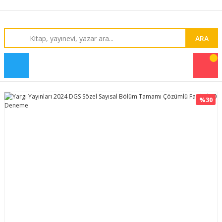
ARA
%30