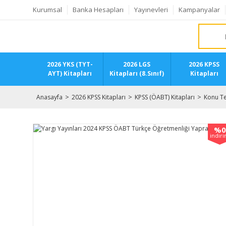
Kurumsal
Banka Hesapları
Yayınevleri
Kampanyalar
2026 YKS (TYT-
2026 LGS
2026 KPSS
AYT) Kitapları
Kitapları (8.Sınıf)
Kitapları
Anasayfa
2026 KPSS Kitapları
KPSS (ÖABT) Kitapları
Konu Te
%0
indir