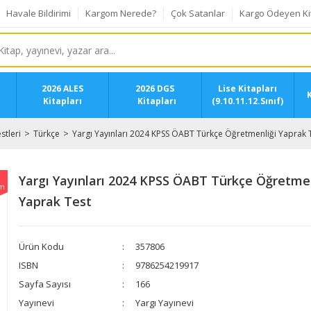
Havale Bildirimi
Kargom Nerede?
Çok Satanlar
Kargo Ödeyen Ki
2026 ALES
2026 DGS
Lise Kitapları
K
Kitapları
Kitapları
(9.10.11.12.Sınıf)
stleri
Türkçe
Yargı Yayınları 2024 KPSS ÖABT Türkçe Öğretmenliği Yaprak 
Yargı Yayınları 2024 KPSS ÖABT Türkçe Öğretmen
im
Yaprak Test
Ürün Kodu
357806
ISBN
9786254219917
Sayfa Sayısı
166
Yayınevi
Yargı Yayınevi