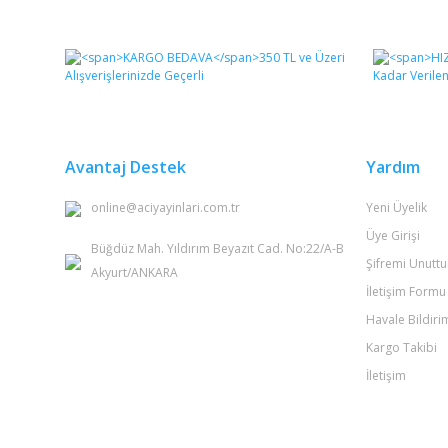
Bu ürünün fiyat bilgisi, resim, ürün açıklamalarında ve 
Görüş ve önerileriniz için teşekkür ederiz.
Ürün resmi kalitesiz, bozuk veya görüntülenemiyor.
Ürün açıklamasında eksik bilgiler bulunuyor.
Ürün bilgilerinde hatalar bulunuyor.
Avantaj Destek
Yardım
Ürün fiyatı diğer sitelerden daha pahalı.
online@aciyayinlari.com.tr
Yeni Üyelik
Bu ürüne benzer farklı alternatifler olmalı.
Üye Girişi
Büğdüz Mah. Yıldırım Beyazıt Cad. No:22/A-B
Şifremi Unutt
Akyurt/ANKARA
İletişim Formu
Havale Bildir
Kargo Takibi
İletişim