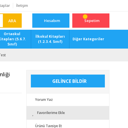
taplar
İletişim
ARA
Hesabım
Sepetim
Ortaokul
İlkokul Kitapları
itapları (5.6.7.
Diğer Kategoriler
(1.2.3.4. Sınıf)
Sınıf)
Test
liği
GELİNCE BİLDİR
Yorum Yaz
Favorilerime Ekle
Ürünü Tavsiye Et