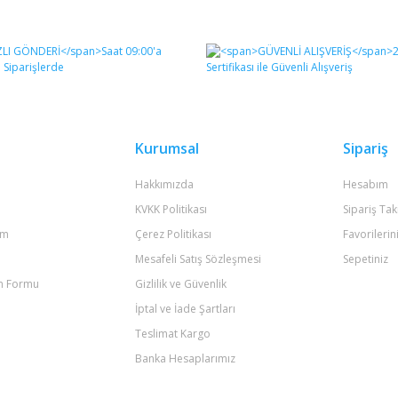
diğer konularda yetersiz gördüğünüz noktaları öneri formunu kullanarak tara
Bu ürüne ilk yorumu siz yapın!
Yorum Yaz
Kurumsal
Sipariş
Hakkımızda
Hesabım
KVKK Politikası
Sipariş Tak
um
Çerez Politikası
Favorilerin
Mesafeli Satış Sözleşmesi
Sepetiniz
im Formu
Gizlilik ve Güvenlik
Gönder
İptal ve İade Şartları
Teslimat Kargo
Banka Hesaplarımız