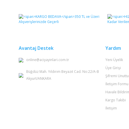
Bu ürünün fiyat bilgisi, resim, ürün açıklamalarında ve 
Görüş ve önerileriniz için teşekkür ederiz.
Ürün resmi kalitesiz, bozuk veya görüntülenemiyor.
Ürün açıklamasında eksik bilgiler bulunuyor.
Ürün bilgilerinde hatalar bulunuyor.
Avantaj Destek
Yardım
Ürün fiyatı diğer sitelerden daha pahalı.
online@aciyayinlari.com.tr
Yeni Üyelik
Bu ürüne benzer farklı alternatifler olmalı.
Üye Girişi
Büğdüz Mah. Yıldırım Beyazıt Cad. No:22/A-B
Şifremi Unutt
Akyurt/ANKARA
İletişim Formu
Havale Bildir
Kargo Takibi
İletişim