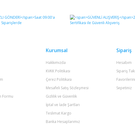
diğer konularda yetersiz gördüğünüz noktaları öneri formunu kullanarak tara
Bu ürüne ilk yorumu siz yapın!
Yorum Yaz
Kurumsal
Sipariş
Hakkımızda
Hesabım
KVKK Politikası
Sipariş Tak
um
Çerez Politikası
Favorilerin
Mesafeli Satış Sözleşmesi
Sepetiniz
im Formu
Gizlilik ve Güvenlik
Gönder
İptal ve İade Şartları
Teslimat Kargo
Banka Hesaplarımız