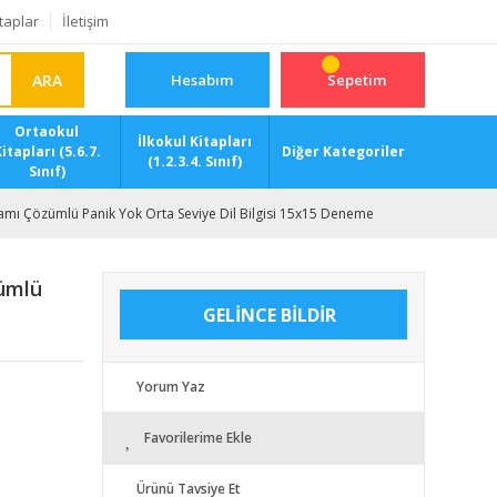
taplar
İletişim
ARA
Hesabım
Sepetim
Ortaokul
İlkokul Kitapları
itapları (5.6.7.
Diğer Kategoriler
(1.2.3.4. Sınıf)
Sınıf)
amı Çözümlü Panik Yok Orta Seviye Dil Bilgisi 15x15 Deneme
ümlü
GELİNCE BİLDİR
Yorum Yaz
Favorilerime Ekle
Ürünü Tavsiye Et