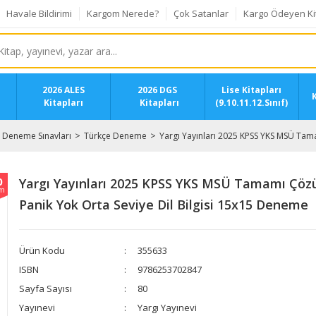
Havale Bildirimi
Kargom Nerede?
Çok Satanlar
Kargo Ödeyen Ki
2026 ALES
2026 DGS
Lise Kitapları
K
Kitapları
Kitapları
(9.10.11.12.Sınıf)
Deneme Sınavları
Türkçe Deneme
Yargı Yayınları 2025 KPSS YKS MSÜ Tam
0
Yargı Yayınları 2025 KPSS YKS MSÜ Tamamı Çöz
im
Panik Yok Orta Seviye Dil Bilgisi 15x15 Deneme
Ürün Kodu
355633
ISBN
9786253702847
Sayfa Sayısı
80
Yayınevi
Yargı Yayınevi