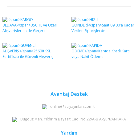
Bu ürünün fiyat bilgisi, resim, ürün açıklamalarında ve
diğer konularda yetersiz gördüğünüz noktaları öneri
Bu ürüne ilk yorumu siz yapın!
formunu kullanarak tarafımıza iletebilirsiniz.
Görüş ve önerileriniz için teşekkür ederiz.
Yorum Yaz
Ürün resmi kalitesiz, bozuk veya görüntülenemiyor.
Ürün açıklamasında eksik bilgiler bulunuyor.
Ürün bilgilerinde hatalar bulunuyor.
Ürün fiyatı diğer sitelerden daha pahalı.
Bu ürüne benzer farklı alternatifler olmalı.
Avantaj Destek
online@aciyayinlari.com.tr
Büğdüz Mah. Yıldırım Beyazıt Cad. No:22/A-B Akyurt/ANKARA
Gönder
Yardım