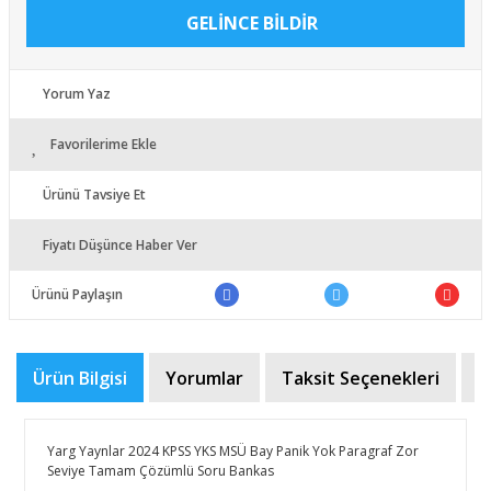
GELİNCE BİLDİR
Yorum Yaz
Favorilerime Ekle
Ürünü Tavsiye Et
Fiyatı Düşünce Haber Ver
Ürünü Paylaşın
Ürün Bilgisi
Yorumlar
Taksit Seçenekleri
Ö
Yarg Yaynlar 2024 KPSS YKS MSÜ Bay Panik Yok Paragraf Zor
Seviye Tamam Çözümlü Soru Bankas