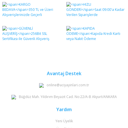
Bu ürünün fiyat bilgisi, resim, ürün açıklamalarında ve
diğer konularda yetersiz gördüğünüz noktaları öneri
Bu ürüne ilk yorumu siz yapın!
formunu kullanarak tarafımıza iletebilirsiniz.
Görüş ve önerileriniz için teşekkür ederiz.
Yorum Yaz
Ürün resmi kalitesiz, bozuk veya görüntülenemiyor.
Ürün açıklamasında eksik bilgiler bulunuyor.
Ürün bilgilerinde hatalar bulunuyor.
Ürün fiyatı diğer sitelerden daha pahalı.
Bu ürüne benzer farklı alternatifler olmalı.
Avantaj Destek
online@aciyayinlari.com.tr
Büğdüz Mah. Yıldırım Beyazıt Cad. No:22/A-B Akyurt/ANKARA
Gönder
Yardım
Yeni Üyelik