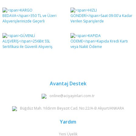
Bu ürünün fiyat bilgisi, resim, ürün açıklamalarında ve
diğer konularda yetersiz gördüğünüz noktaları öneri
Bu ürüne ilk yorumu siz yapın!
formunu kullanarak tarafımıza iletebilirsiniz.
Görüş ve önerileriniz için teşekkür ederiz.
Yorum Yaz
Ürün resmi kalitesiz, bozuk veya görüntülenemiyor.
Ürün açıklamasında eksik bilgiler bulunuyor.
Ürün bilgilerinde hatalar bulunuyor.
Ürün fiyatı diğer sitelerden daha pahalı.
Bu ürüne benzer farklı alternatifler olmalı.
Avantaj Destek
online@aciyayinlari.com.tr
Büğdüz Mah. Yıldırım Beyazıt Cad. No:22/A-B Akyurt/ANKARA
Gönder
Yardım
Yeni Üyelik