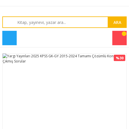
ARA
%30