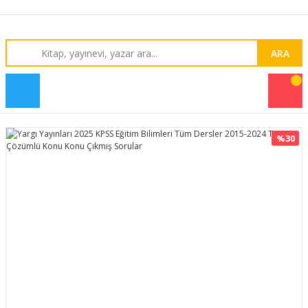
ARA
%30