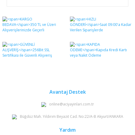
Bu ürünün fiyat bilgisi, resim, ürün açıklamalarında ve
diğer konularda yetersiz gördüğünüz noktaları öneri
Bu ürüne ilk yorumu siz yapın!
formunu kullanarak tarafımıza iletebilirsiniz.
Görüş ve önerileriniz için teşekkür ederiz.
Yorum Yaz
Ürün resmi kalitesiz, bozuk veya görüntülenemiyor.
Ürün açıklamasında eksik bilgiler bulunuyor.
Ürün bilgilerinde hatalar bulunuyor.
Ürün fiyatı diğer sitelerden daha pahalı.
Bu ürüne benzer farklı alternatifler olmalı.
Avantaj Destek
online@aciyayinlari.com.tr
Büğdüz Mah. Yıldırım Beyazıt Cad. No:22/A-B Akyurt/ANKARA
Gönder
Yardım