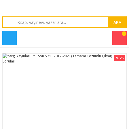
ARA
%25