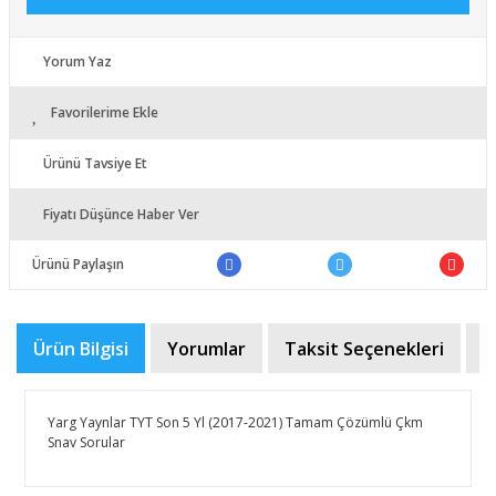
Yorum Yaz
Favorilerime Ekle
Ürünü Tavsiye Et
Fiyatı Düşünce Haber Ver
Ürünü Paylaşın
Ürün Bilgisi
Yorumlar
Taksit Seçenekleri
Ö
Yarg Yaynlar TYT Son 5 Yl (2017-2021) Tamam Çözümlü Çkm
Snav Sorular