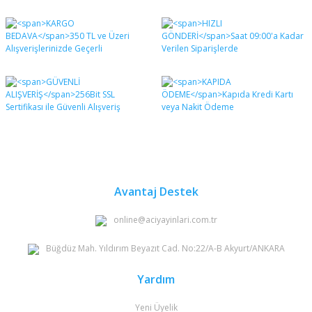
Bu ürünün fiyat bilgisi, resim, ürün açıklamalarında ve
diğer konularda yetersiz gördüğünüz noktaları öneri
Bu ürüne ilk yorumu siz yapın!
formunu kullanarak tarafımıza iletebilirsiniz.
Görüş ve önerileriniz için teşekkür ederiz.
Yorum Yaz
Ürün resmi kalitesiz, bozuk veya görüntülenemiyor.
Ürün açıklamasında eksik bilgiler bulunuyor.
Ürün bilgilerinde hatalar bulunuyor.
Ürün fiyatı diğer sitelerden daha pahalı.
Bu ürüne benzer farklı alternatifler olmalı.
Avantaj Destek
online@aciyayinlari.com.tr
Büğdüz Mah. Yıldırım Beyazıt Cad. No:22/A-B Akyurt/ANKARA
Gönder
Yardım
Yeni Üyelik