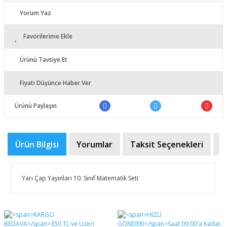
Yorum Yaz
Favorilerime Ekle
Ürünü Tavsiye Et
Fiyatı Düşünce Haber Ver
Ürünü Paylaşın
Ürün Bilgisi
Yorumlar
Taksit Seçenekleri
Ö
Yarı Çap Yayınları 10. Sınıf Matematik Seti
Bu ürünün fiyat bilgisi, resim, ürün açıklamalarında ve
diğer konularda yetersiz gördüğünüz noktaları öneri
Bu ürüne ilk yorumu siz yapın!