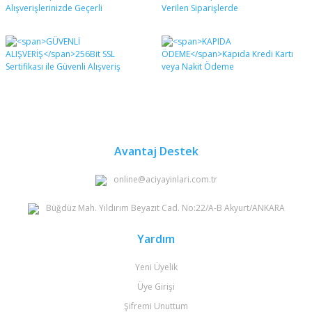
formunu kullanarak tarafımıza iletebilirsiniz.
Görüş ve önerileriniz için teşekkür ederiz.
Yorum Yaz
Ürün resmi kalitesiz, bozuk veya görüntülenemiyor.
Ürün açıklamasında eksik bilgiler bulunuyor.
Ürün bilgilerinde hatalar bulunuyor.
Ürün fiyatı diğer sitelerden daha pahalı.
Bu ürüne benzer farklı alternatifler olmalı.
Avantaj Destek
online@aciyayinlari.com.tr
Büğdüz Mah. Yıldırım Beyazıt Cad. No:22/A-B Akyurt/ANKARA
Gönder
Yardım
Yeni Üyelik
Üye Girişi
Şifremi Unuttum