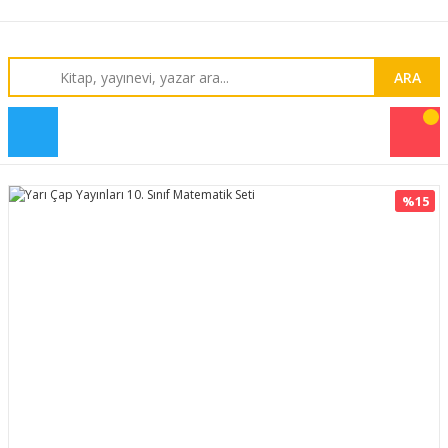
ARA
%15