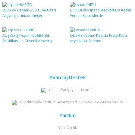
Bu ürünün fiyat bilgisi, resim, ürün açıklamalarında ve
diğer konularda yetersiz gördüğünüz noktaları öneri
Bu ürüne ilk yorumu siz yapın!
formunu kullanarak tarafımıza iletebilirsiniz.
Görüş ve önerileriniz için teşekkür ederiz.
Yorum Yaz
Ürün resmi kalitesiz, bozuk veya görüntülenemiyor.
Ürün açıklamasında eksik bilgiler bulunuyor.
Ürün bilgilerinde hatalar bulunuyor.
Ürün fiyatı diğer sitelerden daha pahalı.
Bu ürüne benzer farklı alternatifler olmalı.
Avantaj Destek
online@aciyayinlari.com.tr
Büğdüz Mah. Yıldırım Beyazıt Cad. No:22/A-B Akyurt/ANKARA
Gönder
Yardım
Yeni Üyelik