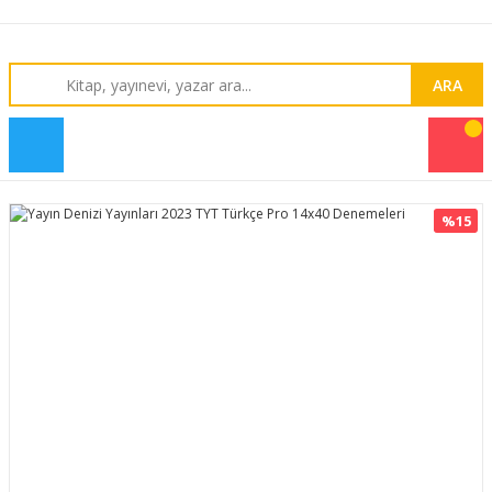
ARA
%15