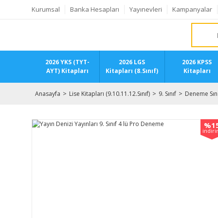
Kurumsal
Banka Hesapları
Yayınevleri
Kampanyalar
2026 YKS (TYT-
2026 LGS
2026 KPSS
AYT) Kitapları
Kitapları (8.Sınıf)
Kitapları
Anasayfa
Lise Kitapları (9.10.11.12.Sınıf)
9. Sınıf
Deneme Sına
%1
indir