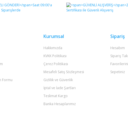
Bu ürüne ilk yorumu siz yapın!
Yorum Yaz
Kurumsal
Sipariş
Hakkımızda
Hesabım
KVKK Politikası
Sipariş Tak
um
Çerez Politikası
Favorilerin
Mesafeli Satış Sözleşmesi
Sepetiniz
im Formu
Gizlilik ve Güvenlik
Gönder
İptal ve İade Şartları
Teslimat Kargo
Banka Hesaplarımız