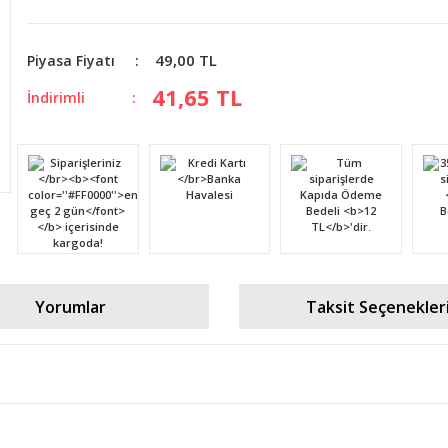
49,00 TL
Piyasa Fiyatı
41,65 TL
İndirimli
Yorumlar
Taksit Seçenekler
diğer konularda yetersiz gördüğünüz noktaları öneri formunu kullanarak tara