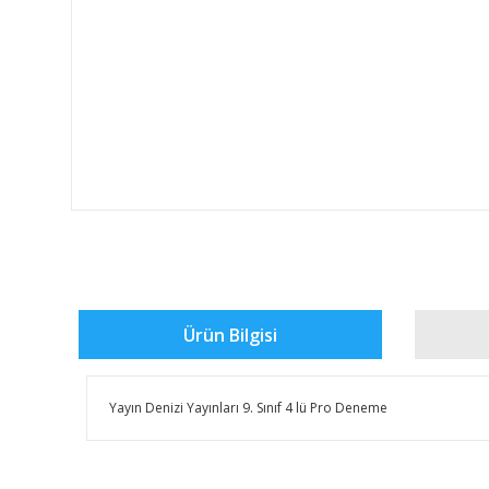
Ürün Bilgisi
Yayın Denizi Yayınları 9. Sınıf 4 lü Pro Deneme
Bu ürünün fiyat bilgisi, resim, ürün açıklamalarında ve 