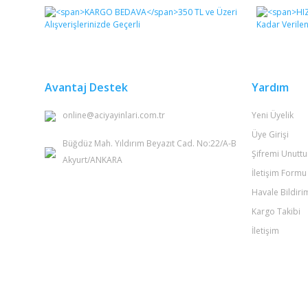
Görüş ve önerileriniz için teşekkür ederiz.
Ürün resmi kalitesiz, bozuk veya görüntülenemiyor.
Ürün açıklamasında eksik bilgiler bulunuyor.
Ürün bilgilerinde hatalar bulunuyor.
Avantaj Destek
Yardım
Ürün fiyatı diğer sitelerden daha pahalı.
online@aciyayinlari.com.tr
Yeni Üyelik
Bu ürüne benzer farklı alternatifler olmalı.
Üye Girişi
Büğdüz Mah. Yıldırım Beyazıt Cad. No:22/A-B
Şifremi Unutt
Akyurt/ANKARA
İletişim Formu
Havale Bildir
Kargo Takibi
İletişim