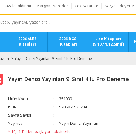
Havale Bildirimi
Kargom Nerede?
Çok Satanlar
Kargo Ödeyen Ki
2026 ALES
2026 DGS
Lise Kitapları
K
Kitapları
Kitapları
(9.10.11.12.Sınıf)
vları
Yayın Denizi Yayınları 9. Sınıf 4 lü Pro Deneme
5
Yayın Denizi Yayınları 9. Sınıf 4 lü Pro Deneme
im
Ürün Kodu
351039
ISBN
9786051973784
Sayfa Sayısı
Yayınevi
Yayın Denizi Yayınları
* 10,41 TL den başlayan taksitlerle!!