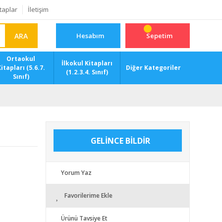
taplar
İletişim
ARA
Hesabım
Sepetim
Ortaokul
İlkokul Kitapları
itapları (5.6.7.
Diğer Kategoriler
(1.2.3.4. Sınıf)
Sınıf)
GELİNCE BİLDİR
Yorum Yaz
Favorilerime Ekle
Ürünü Tavsiye Et