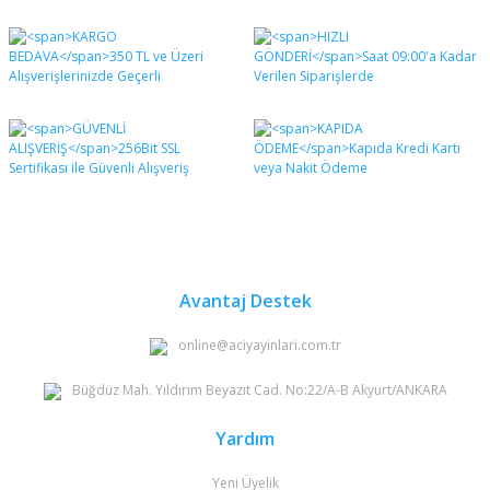
Bu ürünün fiyat bilgisi, resim, ürün açıklamalarında ve
diğer konularda yetersiz gördüğünüz noktaları öneri
Bu ürüne ilk yorumu siz yapın!
formunu kullanarak tarafımıza iletebilirsiniz.
Görüş ve önerileriniz için teşekkür ederiz.
Yorum Yaz
Ürün resmi kalitesiz, bozuk veya görüntülenemiyor.
Ürün açıklamasında eksik bilgiler bulunuyor.
Ürün bilgilerinde hatalar bulunuyor.
Ürün fiyatı diğer sitelerden daha pahalı.
Bu ürüne benzer farklı alternatifler olmalı.
Avantaj Destek
online@aciyayinlari.com.tr
Büğdüz Mah. Yıldırım Beyazıt Cad. No:22/A-B Akyurt/ANKARA
Gönder
Yardım
Yeni Üyelik