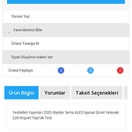
Yorum Yaz
Favorilerime Ekle
Ürünü Tavsiye Et
Fiyatı Düşünce Haber Ver
Ürünü Paylaşın
Ürün Bilgisi
Yorumlar
Taksit Seçenekleri
Ö
Yediiklim Yayınları 2025 Master Serisi ALES Sayısal-Sözel Yetenek
Çek Kopart Yaprak Test