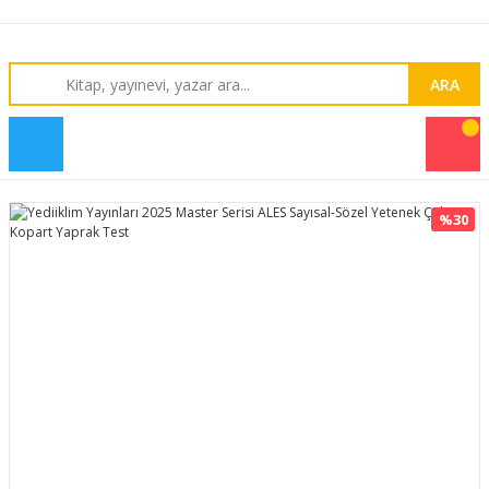
ARA
%30