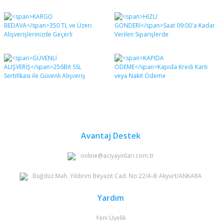
Bu ürünün fiyat bilgisi, resim, ürün açıklamalarında ve
diğer konularda yetersiz gördüğünüz noktaları öneri
Bu ürüne ilk yorumu siz yapın!
formunu kullanarak tarafımıza iletebilirsiniz.
Görüş ve önerileriniz için teşekkür ederiz.
Yorum Yaz
Ürün resmi kalitesiz, bozuk veya görüntülenemiyor.
Ürün açıklamasında eksik bilgiler bulunuyor.
Ürün bilgilerinde hatalar bulunuyor.
Ürün fiyatı diğer sitelerden daha pahalı.
Bu ürüne benzer farklı alternatifler olmalı.
Avantaj Destek
online@aciyayinlari.com.tr
Büğdüz Mah. Yıldırım Beyazıt Cad. No:22/A-B Akyurt/ANKARA
Gönder
Yardım
Yeni Üyelik