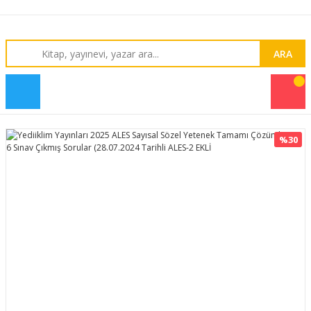
ARA
%30