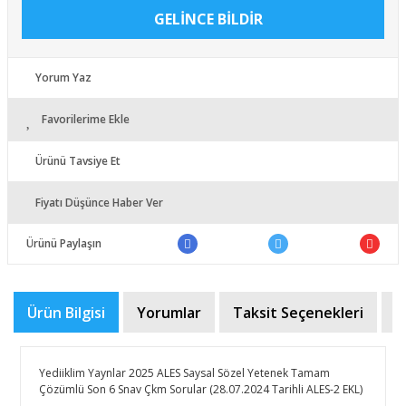
GELİNCE BİLDİR
Yorum Yaz
Favorilerime Ekle
Ürünü Tavsiye Et
Fiyatı Düşünce Haber Ver
Ürünü Paylaşın
Ürün Bilgisi
Yorumlar
Taksit Seçenekleri
Ö
Yediiklim Yaynlar 2025 ALES Saysal Sözel Yetenek Tamam
Çözümlü Son 6 Snav Çkm Sorular (28.07.2024 Tarihli ALES-2 EKL)