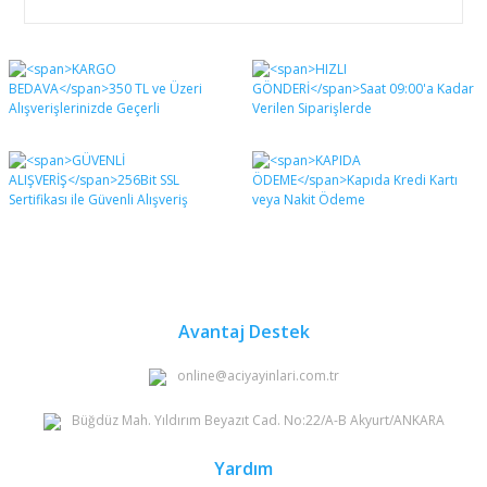
Bu ürünün fiyat bilgisi, resim, ürün açıklamalarında ve
diğer konularda yetersiz gördüğünüz noktaları öneri
Bu ürüne ilk yorumu siz yapın!
formunu kullanarak tarafımıza iletebilirsiniz.
Görüş ve önerileriniz için teşekkür ederiz.
Yorum Yaz
Ürün resmi kalitesiz, bozuk veya görüntülenemiyor.
Ürün açıklamasında eksik bilgiler bulunuyor.
Ürün bilgilerinde hatalar bulunuyor.
Ürün fiyatı diğer sitelerden daha pahalı.
Bu ürüne benzer farklı alternatifler olmalı.
Avantaj Destek
online@aciyayinlari.com.tr
Büğdüz Mah. Yıldırım Beyazıt Cad. No:22/A-B Akyurt/ANKARA
Gönder
Yardım