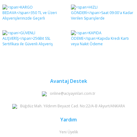
Bu ürünün fiyat bilgisi, resim, ürün açıklamalarında ve
diğer konularda yetersiz gördüğünüz noktaları öneri
Bu ürüne ilk yorumu siz yapın!
formunu kullanarak tarafımıza iletebilirsiniz.
Görüş ve önerileriniz için teşekkür ederiz.
Yorum Yaz
Ürün resmi kalitesiz, bozuk veya görüntülenemiyor.
Ürün açıklamasında eksik bilgiler bulunuyor.
Ürün bilgilerinde hatalar bulunuyor.
Ürün fiyatı diğer sitelerden daha pahalı.
Bu ürüne benzer farklı alternatifler olmalı.
Avantaj Destek
online@aciyayinlari.com.tr
Büğdüz Mah. Yıldırım Beyazıt Cad. No:22/A-B Akyurt/ANKARA
Gönder
Yardım
Yeni Üyelik