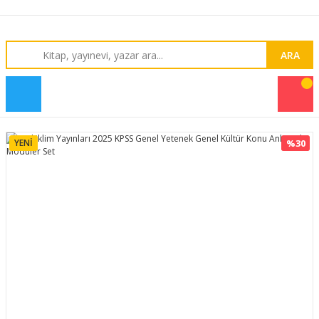
ARA
YENİ
%30