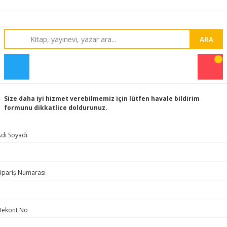
ARA
Size daha iyi hizmet verebilmemiz için lütfen havale bildirim
formunu dikkatlice doldurunuz.
dı Soyadı
ipariş Numarası
Dekont No