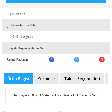
Yorum Yaz
Favorilerime Ekle
Ürünü Tavsiye Et
Fiyatı Düşünce Haber Ver
Ürünü Paylaşın
Ürün Bilgisi
Yorumlar
Taksit Seçenekleri
Ö
Bilfen Yayınları 8. Sınıf Matematik Son Kontrol 8 li Deneme Seti
Bu ürünün fiyat bilgisi, resim, ürün açıklamalarında ve