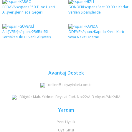
diğer konularda yetersiz gördüğünüz noktaları öneri
Bu ürüne ilk yorumu siz yapın!
formunu kullanarak tarafımıza iletebilirsiniz.
Görüş ve önerileriniz için teşekkür ederiz.
Yorum Yaz
Ürün resmi kalitesiz, bozuk veya görüntülenemiyor.
Ürün açıklamasında eksik bilgiler bulunuyor.
Ürün bilgilerinde hatalar bulunuyor.
Ürün fiyatı diğer sitelerden daha pahalı.
Bu ürüne benzer farklı alternatifler olmalı.
Avantaj Destek
online@aciyayinlari.com.tr
Büğdüz Mah. Yıldırım Beyazıt Cad. No:22/A-B Akyurt/ANKARA
Gönder
Yardım
Yeni Üyelik
Üye Girişi