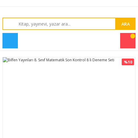
ARA
%10