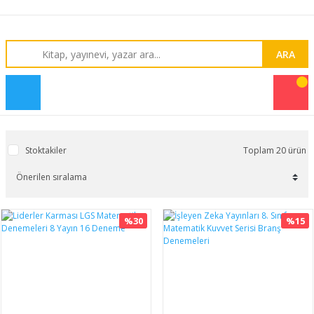
ARA
Stoktakiler
Toplam 20 ürün
%30
%15