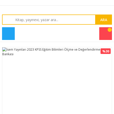
ARA
%30