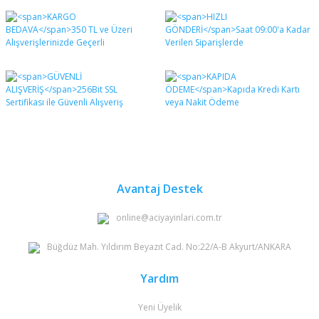
Bu ürünün fiyat bilgisi, resim, ürün açıklamalarında ve
diğer konularda yetersiz gördüğünüz noktaları öneri
Bu ürüne ilk yorumu siz yapın!
formunu kullanarak tarafımıza iletebilirsiniz.
Görüş ve önerileriniz için teşekkür ederiz.
Yorum Yaz
Ürün resmi kalitesiz, bozuk veya görüntülenemiyor.
Ürün açıklamasında eksik bilgiler bulunuyor.
Ürün bilgilerinde hatalar bulunuyor.
Ürün fiyatı diğer sitelerden daha pahalı.
Bu ürüne benzer farklı alternatifler olmalı.
Avantaj Destek
online@aciyayinlari.com.tr
Büğdüz Mah. Yıldırım Beyazıt Cad. No:22/A-B Akyurt/ANKARA
Gönder
Yardım
Yeni Üyelik