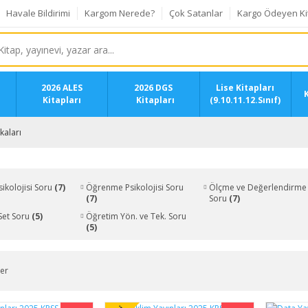
Havale Bildirimi
Kargom Nerede?
Çok Satanlar
Kargo Ödeyen Ki
2026 ALES
2026 DGS
Lise Kitapları
K
Kitapları
Kitapları
(9.10.11.12.Sınıf)
kaları
sikolojisi Soru
(7)
Öğrenme Psikolojisi Soru
Ölçme ve Değerlendirme
(7)
Soru
(7)
Set Soru
(5)
Öğretim Yön. ve Tek. Soru
(5)
ler