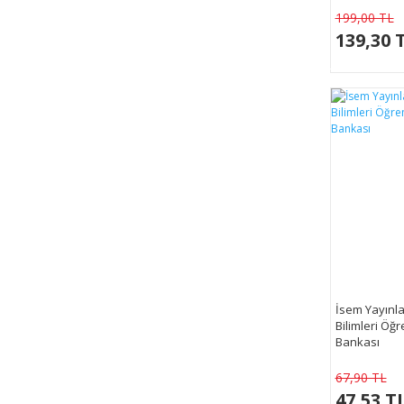
199,00 TL
139,30 
İsem Yayınla
Bilimleri Öğ
Bankası
67,90 TL
47,53 T