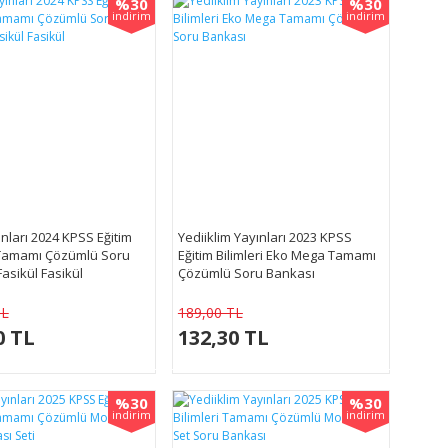
%30
%30
indirim
indirim
nları 2024 KPSS Eğitim
Yediiklim Yayınları 2023 KPSS
i Tamamı Çözümlü Soru
Eğitim Bilimleri Eko Mega Tamamı
asikül Fasikül
Çözümlü Soru Bankası
TL
189,00 TL
0 TL
132,30 TL
%30
%30
indirim
indirim