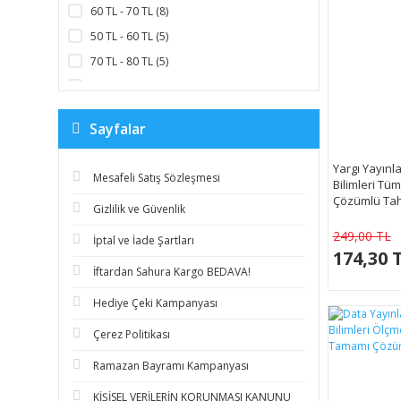
60 TL - 70 TL (8)
50 TL - 60 TL (5)
70 TL - 80 TL (5)
30 TL - 40 TL (4)
40 TL - 50 TL (3)
Sayfalar
80 TL - 90 TL (3)
90 TL - 100 TL (1)
Yargı Yayınl
Mesafeli Satış Sözleşmesi
Bilimleri Tü
Çözümlü Tah
Gizlilik ve Güvenlik
249,00 TL
İptal ve İade Şartları
174,30 
İftardan Sahura Kargo BEDAVA!
Hediye Çeki Kampanyası
Çerez Politikası
Ramazan Bayramı Kampanyası
KİŞİSEL VERİLERİN KORUNMASI KANUNU