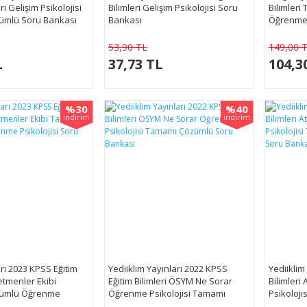
ri Gelişim Psikolojisi
Bilimleri Gelişim Psikolojisi Soru
Bilimler
ümlü Soru Bankası
Bankası
Öğrenme 
53,90 TL
149,00 
L
37,73 TL
104,3
%30
%40
indirim
indirim
arı 2023 KPSS Eğitim
Yediiklim Yayınları 2022 KPSS
Yediiklim
etmenler Ekibi
Eğitim Bilimleri ÖSYM Ne Sorar
Bilimleri
ümlü Öğrenme
Öğrenme Psikolojisi Tamamı
Psikoloj
Soru Bankası
Çözümlü Soru Bankası
Soru Ban