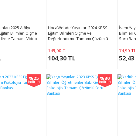
ınları 2025 Atölye
HocaWebde Yayınları 2024 KPSS
İsem Yayı
ğitim Bilimleri Ölçme
Eğitim Bilimleri Ölçme ve
Bilimleri
dirme Tamamı Video
Değerlendirme Tamamı Çözümlü
Soru Ban
u Bankası
Soru Bankası
149,00 TL
74,90 T
L
104,30 TL
52,43
%25
%30
indirim
indirim