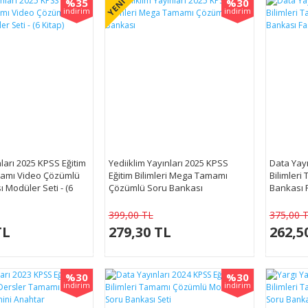
%35
%30
YENİ
indirim
indirim
arı 2025 KPSS Eğitim
Yediiklim Yayınları 2025 KPSS
Data Yayı
amamı Video Çözümlü
Eğitim Bilimleri Mega Tamamı
Bilimler
 Modüler Seti - (6
Çözümlü Soru Bankası
Bankası F
399,00 TL
375,00 
TL
279,30 TL
262,5
%30
%30
indirim
indirim