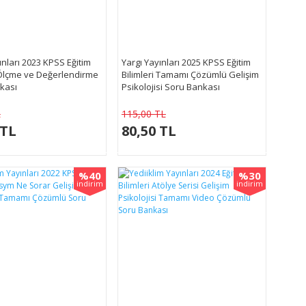
nları 2023 KPSS Eğitim
Yargı Yayınları 2025 KPSS Eğitim
 Ölçme ve Değerlendirme
Bilimleri Tamamı Çözümlü Gelişim
kası
Psikolojisi Soru Bankası
L
115,00 TL
 TL
80,50 TL
%40
%30
indirim
indirim