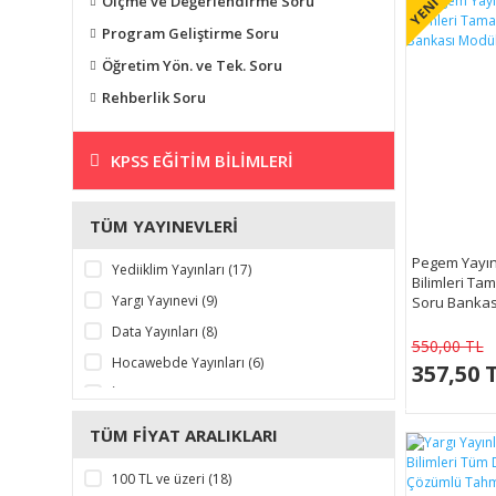
Ölçme ve Değerlendirme Soru
YENİ
Program Geliştirme Soru
Öğretim Yön. ve Tek. Soru
Rehberlik Soru
KPSS EĞITIM BILIMLERI
TÜM YAYINEVLERI
Pegem Yayınl
Yediiklim Yayınları (17)
Bilimleri T
Yargı Yayınevi (9)
Soru Bankası
Kitap)
Data Yayınları (8)
550,00 TL
Hocawebde Yayınları (6)
357,50 
İsem Yayınları (6)
Pegem Akademi Yayınları (1)
TÜM FIYAT ARALIKLARI
100 TL ve üzeri (18)