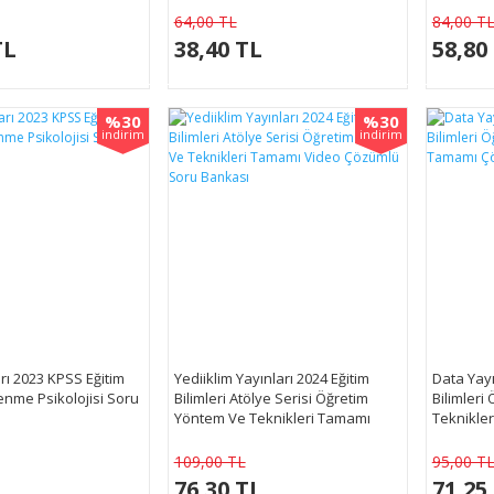
64,00 TL
84,00 T
TL
38,40 TL
58,80
%30
%30
indirim
indirim
rı 2023 KPSS Eğitim
Yediiklim Yayınları 2024 Eğitim
Data Yayı
renme Psikolojisi Soru
Bilimleri Atölye Serisi Öğretim
Bilimleri
Yöntem Ve Teknikleri Tamamı
Teknikle
Video Çözümlü Soru Bankası
Bankası
109,00 TL
95,00 T
L
76,30 TL
71,25