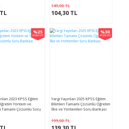
L
149,00 TL
 TL
104,30 TL
%25
%30
indirim
indirim
nları 2023 KPSS Eğitim
Yargı Yayınları 2025 KPSS Eğitim
 Öğretim Yöntem ve
Bilimleri Tamamı Çözümlü Öğretim
ri Tamamı Çözümlü Soru
İlke ve Yöntemleri Soru Bankası
L
199,00 TL
 TL
139,30 TL