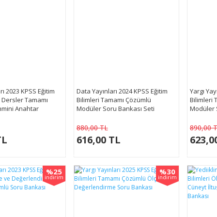
arı 2023 KPSS Eğitim
Data Yayınları 2024 KPSS Eğitim
Yargı Yay
m Dersler Tamamı
Bilimleri Tamamı Çözümlü
Bilimler
mini Anahtar
Modüler Soru Bankası Seti
Modüler 
880,00 TL
890,00 
TL
616,00 TL
623,0
%25
%30
indirim
indirim