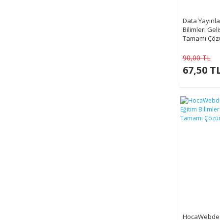
Data Yayınla
Bilimleri Geli
Tamamı Çöz
90,00 TL
67,50 T
HocaWebde Y