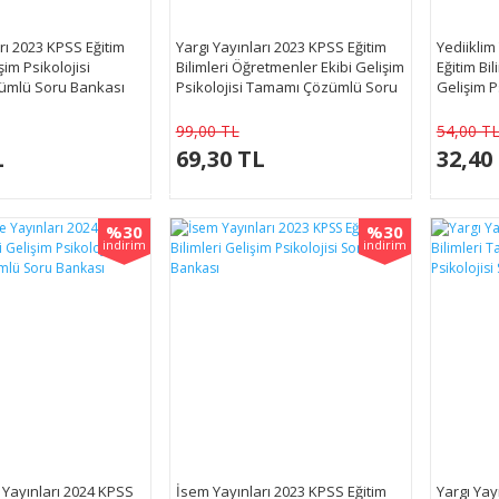
rı 2023 KPSS Eğitim
Yargı Yayınları 2023 KPSS Eğitim
Yediiklim
şim Psikolojisi
Bilimleri Öğretmenler Ekibi Gelişim
Eğitim Bi
ümlü Soru Bankası
Psikolojisi Tamamı Çözümlü Soru
Gelişim P
Bankası
Çözümlü 
99,00 TL
54,00 T
L
69,30 TL
32,40
%30
%30
indirim
indirim
ayınları 2024 KPSS
İsem Yayınları 2023 KPSS Eğitim
Yargı Yay