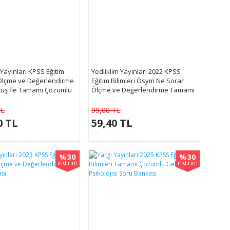
 Yayınları KPSS Eğitim
Yediiklim Yayınları 2022 KPSS
 Ölçme ve Değerlendirme
Eğitim Bilimleri Ösym Ne Sorar
ltuş İle Tamamı Çözümlü
Ölçme ve Değerlendirme Tamamı
kası
Çözümlü Soru Bankası
TL
99,00 TL
0 TL
59,40 TL
%30
%30
indirim
indirim