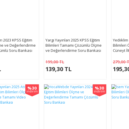
rı 2023 KPSS Eğitim
Yargı Yayınları 2025 KPSS Eğitim
Yediiklim
çme ve Değerlendirme
Bilimleri Tamamı Çözümlü Ölçme
Bilimleri
ümlü Soru Bankası
ve Değerlendirme Soru Bankası
Cüneyt İ
Soru Ban
199,00 TL
279,00 
L
139,30 TL
195,3
%30
%30
indirim
indirim