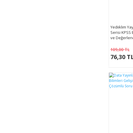
Yediiklim Yay
Serisi KPSS E
ve Değerlen
Çözümlü Sor
109,00 TL
76,30 T