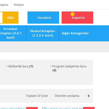
taplar
İletişim
ARA
Hesabım
Sepetim
Ortaokul
İlkokul Kitapları
itapları (5.6.7.
Diğer Kategoriler
(1.2.3.4. Sınıf)
Sınıf)
Rehberlik Soru
(7)
Program Geliştirme Soru
(6)
Toplam 47 ürün