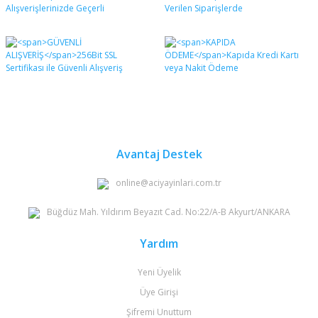
formunu kullanarak tarafımıza iletebilirsiniz.
Görüş ve önerileriniz için teşekkür ederiz.
Yorum Yaz
Ürün resmi kalitesiz, bozuk veya görüntülenemiyor.
Ürün açıklamasında eksik bilgiler bulunuyor.
Ürün bilgilerinde hatalar bulunuyor.
Ürün fiyatı diğer sitelerden daha pahalı.
Bu ürüne benzer farklı alternatifler olmalı.
Avantaj Destek
online@aciyayinlari.com.tr
Büğdüz Mah. Yıldırım Beyazıt Cad. No:22/A-B Akyurt/ANKARA
Gönder
Yardım
Yeni Üyelik
Üye Girişi
Şifremi Unuttum