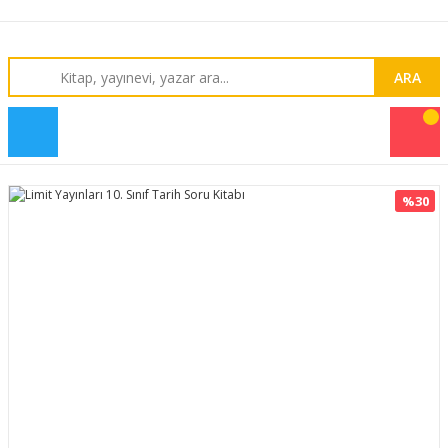
ARA
%30