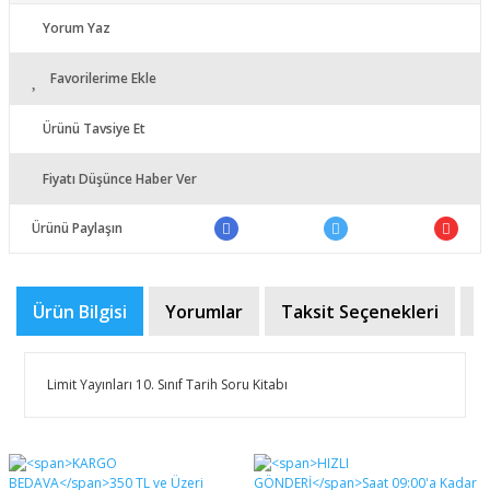
Yorum Yaz
Favorilerime Ekle
Ürünü Tavsiye Et
Fiyatı Düşünce Haber Ver
Ürünü Paylaşın
Ürün Bilgisi
Yorumlar
Taksit Seçenekleri
Ö
Limit Yayınları 10. Sınıf Tarih Soru Kitabı
Bu ürünün fiyat bilgisi, resim, ürün açıklamalarında ve
diğer konularda yetersiz gördüğünüz noktaları öneri
Bu ürüne ilk yorumu siz yapın!