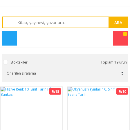
ARA
Stoktakiler
Toplam 19 ürün
%15
%10