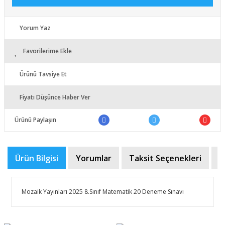
Yorum Yaz
Favorilerime Ekle
Ürünü Tavsiye Et
Fiyatı Düşünce Haber Ver
Ürünü Paylaşın
Ürün Bilgisi
Yorumlar
Taksit Seçenekleri
Ö
Mozaik Yayınları 2025 8.Sınıf Matematik 20 Deneme Sınavı
Bu ürünün fiyat bilgisi, resim, ürün açıklamalarında ve