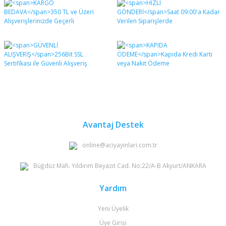
diğer konularda yetersiz gördüğünüz noktaları öneri
Bu ürüne ilk yorumu siz yapın!
formunu kullanarak tarafımıza iletebilirsiniz.
Görüş ve önerileriniz için teşekkür ederiz.
Yorum Yaz
Ürün resmi kalitesiz, bozuk veya görüntülenemiyor.
Ürün açıklamasında eksik bilgiler bulunuyor.
Ürün bilgilerinde hatalar bulunuyor.
Ürün fiyatı diğer sitelerden daha pahalı.
Bu ürüne benzer farklı alternatifler olmalı.
Avantaj Destek
online@aciyayinlari.com.tr
Büğdüz Mah. Yıldırım Beyazıt Cad. No:22/A-B Akyurt/ANKARA
Gönder
Yardım
Yeni Üyelik
Üye Girişi