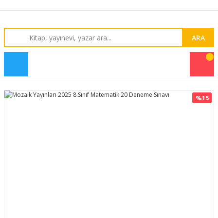
ARA
%15