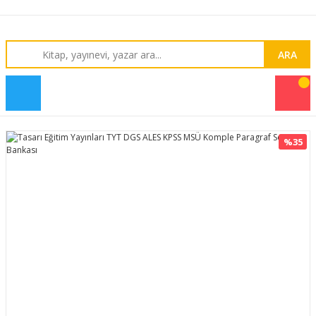
ARA
%35