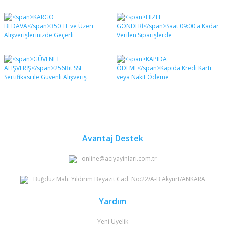
Bu ürünün fiyat bilgisi, resim, ürün açıklamalarında ve
diğer konularda yetersiz gördüğünüz noktaları öneri
Bu ürüne ilk yorumu siz yapın!
formunu kullanarak tarafımıza iletebilirsiniz.
Görüş ve önerileriniz için teşekkür ederiz.
Yorum Yaz
Ürün resmi kalitesiz, bozuk veya görüntülenemiyor.
Ürün açıklamasında eksik bilgiler bulunuyor.
Ürün bilgilerinde hatalar bulunuyor.
Ürün fiyatı diğer sitelerden daha pahalı.
Bu ürüne benzer farklı alternatifler olmalı.
Avantaj Destek
online@aciyayinlari.com.tr
Büğdüz Mah. Yıldırım Beyazıt Cad. No:22/A-B Akyurt/ANKARA
Gönder
Yardım
Yeni Üyelik