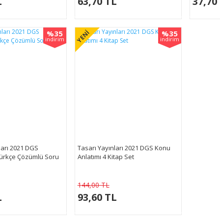
L
63,70 TL
37,70
%35
%35
YENİ
indirim
indirim
ları 2021 DGS
Tasarı Yayınları 2021 DGS Konu
ürkçe Çözümlü Soru
Anlatımı 4 Kitap Set
144,00 TL
L
93,60 TL