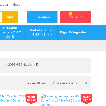
taplar
İletişim
ARA
Hesabım
Sepetim
Ortaokul
İlkokul Kitapları
itapları (5.6.7.
Diğer Kategoriler
(1.2.3.4. Sınıf)
Sınıf)
2026 KPSS Kitapları
(1)
Toplam 30 ürün
%30
%40
indirim
indirim