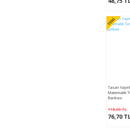
48,75 T
YENİ
Tasarı Yayın
Matematik T
Bankası
118,00 TL
76,70 T