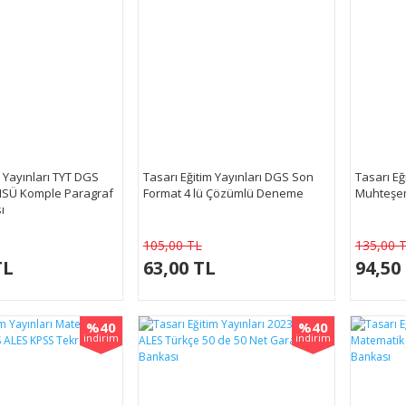
m Yayınları TYT DGS
Tasarı Eğitim Yayınları DGS Son
Tasarı Eğ
SÜ Komple Paragraf
Format 4 lü Çözümlü Deneme
Muhteşe
ı
105,00 TL
135,00 
TL
63,00 TL
94,50
%40
%40
indirim
indirim