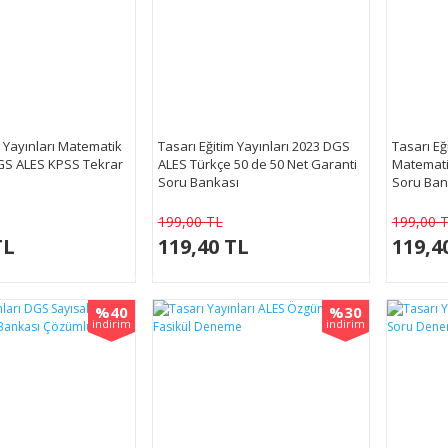
m Yayınları Matematik
Tasarı Eğitim Yayınları 2023 DGS
Tasarı Eğ
S ALES KPSS Tekrar
ALES Türkçe 50 de 50 Net Garanti
Matemati
Soru Bankası
Soru Ban
199,00 TL
199,00 
TL
119,40 TL
119,4
%40
%30
indirim
indirim