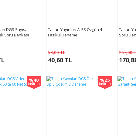
ları DGS Sayısal
Tasarı Yayınları ALES Özgün 4
Tasarı Y
ek Soru Bankası
Fasikül Deneme
Soru Den
58,00 TL
267,00 
TL
40,60 TL
170,8
%40
%25
indirim
indirim