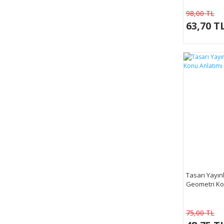
98,00 TL
63,70 T
Tasarı Yayın
Geometri Ko
75,00 TL