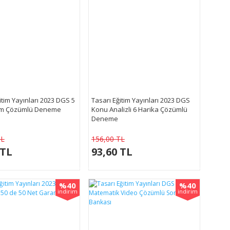
itim Yayınları 2023 DGS 5
Tasarı Eğitim Yayınları 2023 DGS
m Çözümlü Deneme
Konu Analizli 6 Harika Çözümlü
Deneme
TL
156,00 TL
 TL
93,60 TL
%40
%40
indirim
indirim