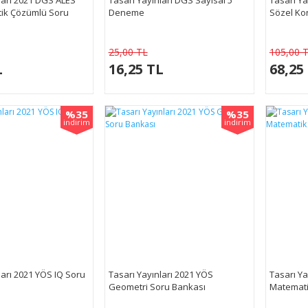
ik Çözümlü Soru
Deneme
Sözel Ko
25,00 TL
105,00 
L
16,25 TL
68,25
%35
%35
indirim
indirim
ları 2021 YÖS IQ Soru
Tasarı Yayınları 2021 YÖS
Tasarı Ya
Geometri Soru Bankası
Matemati