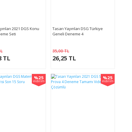
ayınları 2021 DGS Konu
Tasarı Yayınları DSG Türkiye
eme Seti
Geneli Deneme 4
TL
35,00 TL
8 TL
26,25 TL
%25
%25
indirim
indirim