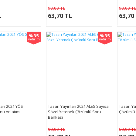
98,00 TL
98,00 T
L
63,70 TL
63,70
%35
%35
indirim
indirim
ları 2021 YÖS
Tasarı Yayınları 2021 ALES Sayısal
Tasarı Ya
nu Anlatımı
Sözel Yetenek Çözümlü Soru
Çözümlü 
Bankası
98,00 TL
58,00 T