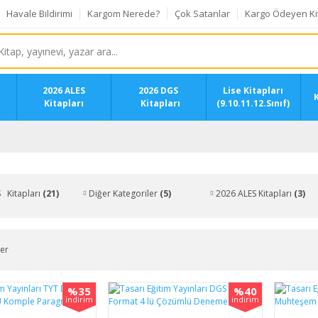
Havale Bildirimi
Kargom Nerede?
Çok Satanlar
Kargo Ödeyen Ki
2026 ALES
2026 DGS
Lise Kitapları
K
Kitapları
Kitapları
(9.10.11.12.Sınıf)
 Kitapları
(21)
Diğer Kategoriler
(5)
2026 ALES Kitapları
(3)
ler
%35
%40
indirim
indirim