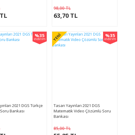
L
98,00 TL
 TL
63,70 TL
%35
%35
YENİ
indirim
indirim
yınları 2021 DGS Türkçe
Tasarı Yayınları 2021 DGS
Soru Bankası
Matematik Video Çözümlü Soru
Bankası
L
85,00 TL