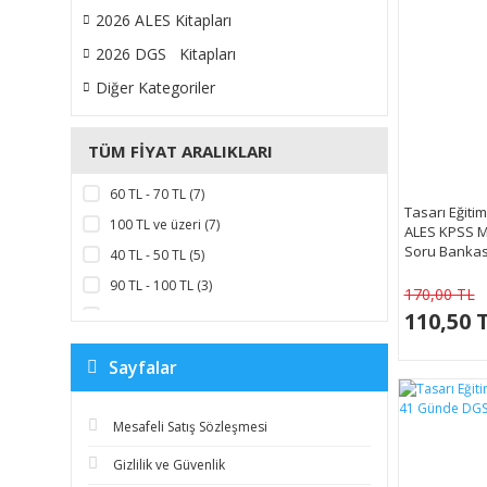
2026 ALES Kitapları
2026 DGS Kitapları
Diğer Kategoriler
TÜM FIYAT ARALIKLARI
60 TL - 70 TL (7)
Tasarı Eğiti
100 TL ve üzeri (7)
ALES KPSS M
Soru Bankas
40 TL - 50 TL (5)
90 TL - 100 TL (3)
170,00 TL
20 TL - 30 TL (2)
110,50 
30 TL - 40 TL (2)
Sayfalar
50 TL - 60 TL (2)
10 TL - 20 TL (1)
Mesafeli Satış Sözleşmesi
70 TL - 80 TL (1)
Gizlilik ve Güvenlik