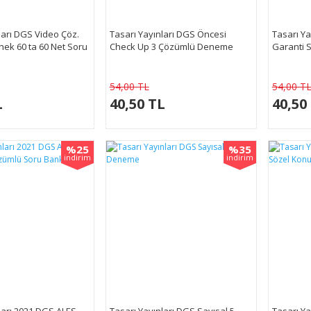
ları DGS Video Çöz.
Tasarı Yayınları DGS Öncesi
Tasarı Y
nek 60 ta 60 Net Soru
Check Up 3 Çözümlü Deneme
Garanti S
54,00 TL
54,00 T
L
40,50 TL
40,50
%25
%35
indirim
indirim
ları 2021 DGS ALES
Tasarı Yayınları DGS Sayısal 5
Tasarı Ya