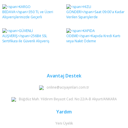
Bu ürünün fiyat bilgisi, resim, ürün açıklamalarında ve
diğer konularda yetersiz gördüğünüz noktaları öneri
Bu ürüne ilk yorumu siz yapın!
formunu kullanarak tarafımıza iletebilirsiniz.
Görüş ve önerileriniz için teşekkür ederiz.
Yorum Yaz
Ürün resmi kalitesiz, bozuk veya görüntülenemiyor.
Ürün açıklamasında eksik bilgiler bulunuyor.
Ürün bilgilerinde hatalar bulunuyor.
Ürün fiyatı diğer sitelerden daha pahalı.
Bu ürüne benzer farklı alternatifler olmalı.
Avantaj Destek
online@aciyayinlari.com.tr
Büğdüz Mah. Yıldırım Beyazıt Cad. No:22/A-B Akyurt/ANKARA
Gönder
Yardım
Yeni Üyelik