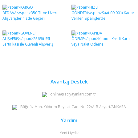
Bu ürünün fiyat bilgisi, resim, ürün açıklamalarında ve
diğer konularda yetersiz gördüğünüz noktaları öneri
Bu ürüne ilk yorumu siz yapın!
formunu kullanarak tarafımıza iletebilirsiniz.
Görüş ve önerileriniz için teşekkür ederiz.
Yorum Yaz
Ürün resmi kalitesiz, bozuk veya görüntülenemiyor.
Ürün açıklamasında eksik bilgiler bulunuyor.
Ürün bilgilerinde hatalar bulunuyor.
Ürün fiyatı diğer sitelerden daha pahalı.
Bu ürüne benzer farklı alternatifler olmalı.
Avantaj Destek
online@aciyayinlari.com.tr
Büğdüz Mah. Yıldırım Beyazıt Cad. No:22/A-B Akyurt/ANKARA
Gönder
Yardım
Yeni Üyelik