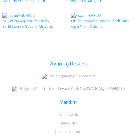
Avantaj Destek
online@aciyayinlari.com.tr
Büğdüz Mah. Yıldırım Beyazıt Cad. No:22/A-B Akyurt/ANKARA
Yardım
Yeni Üyelik
Üye Girişi
Şifremi Unuttum