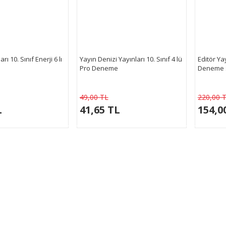
ı 10. Sınıf Enerji 6 lı
Yayın Denizi Yayınları 10. Sınıf 4 lü
Editör Yay
Pro Deneme
Deneme 
49,00 TL
220,00 
L
41,65 TL
154,0