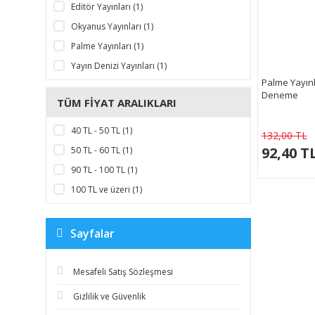
Editör Yayınları (1)
Okyanus Yayınları (1)
Palme Yayınları (1)
Yayın Denizi Yayınları (1)
Palme Yayınlar
Deneme
TÜM FIYAT ARALIKLARI
40 TL - 50 TL (1)
132,00 TL
92,40 T
50 TL - 60 TL (1)
90 TL - 100 TL (1)
100 TL ve üzeri (1)
Sayfalar
Mesafeli Satış Sözleşmesi
Gizlilik ve Güvenlik