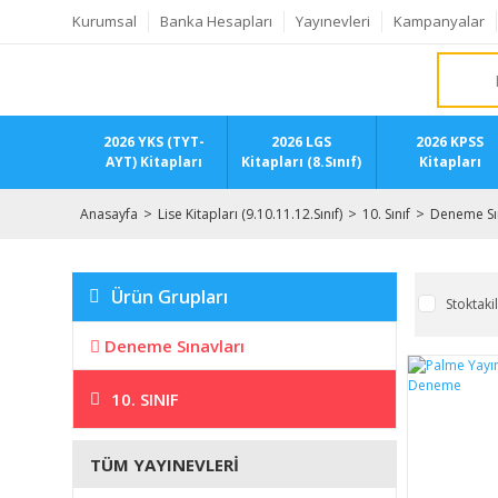
Kurumsal
Banka Hesapları
Yayınevleri
Kampanyalar
2026 YKS (TYT-
2026 LGS
2026 KPSS
AYT) Kitapları
Kitapları (8.Sınıf)
Kitapları
Anasayfa
Lise Kitapları (9.10.11.12.Sınıf)
10. Sınıf
Deneme Sı
Ürün Grupları
Stoktaki
Deneme Sınavları
10. SINIF
TÜM YAYINEVLERI