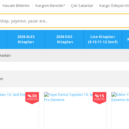
Havale Bildirimi
Kargom Nerede?
Çok Satanlar
Kargo Ödeyen Ki
2026 ALES
2026 DGS
Lise Kitapları
K
Kitapları
Kitapları
(9.10.11.12.Sınıf)
navları
ler
%30
%15
indirim
indirim