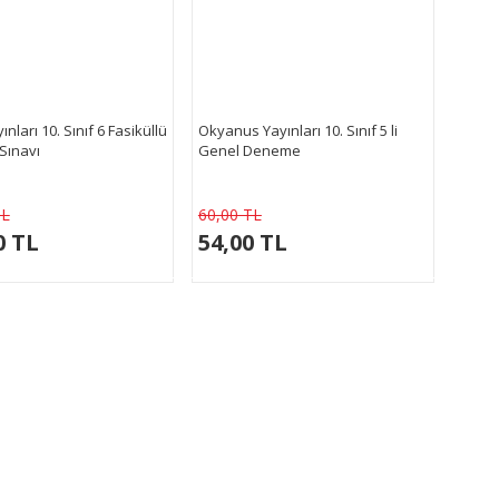
ınları 10. Sınıf 6 Fasiküllü
Okyanus Yayınları 10. Sınıf 5 li
Sınavı
Genel Deneme
TL
60,00 TL
0 TL
54,00 TL