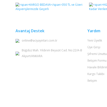
Avantaj Destek
Yardım
online@aciyayinlari.com.tr
Yeni Üyelik
Üye Girişi
Büğdüz Mah. Yıldırım Beyazıt Cad. No:22/A-B
Şifremi Unutt
Akyurt/ANKARA
İletişim Formu
Havale Bildir
Kargo Takibi
İletişim