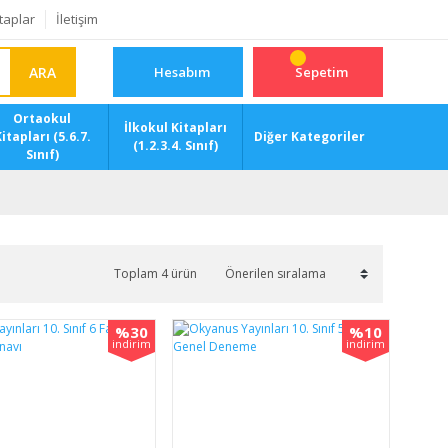
taplar
İletişim
ARA
Hesabım
Sepetim
Ortaokul
İlkokul Kitapları
itapları (5.6.7.
Diğer Kategoriler
(1.2.3.4. Sınıf)
Sınıf)
Toplam 4 ürün
%30
%10
indirim
indirim