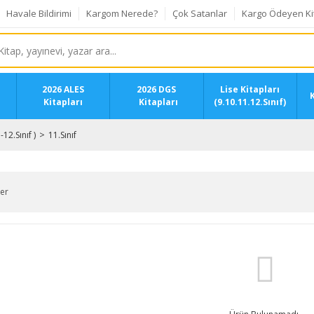
Havale Bildirimi
Kargom Nerede?
Çok Satanlar
Kargo Ödeyen Ki
2026 ALES
2026 DGS
Lise Kitapları
K
Kitapları
Kitapları
(9.10.11.12.Sınıf)
.-12.Sınıf )
11.Sınıf
ler