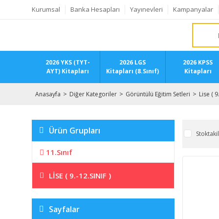
Kurumsal
Banka Hesapları
Yayınevleri
Kampanyalar
2026 YKS (TYT-
2026 LGS
2026 KPSS
AYT) Kitapları
Kitapları (8.Sınıf)
Kitapları
Anasayfa
Diğer Kategoriler
Görüntülü Eğitim Setleri
Lise ( 9
Ürün Grupları
Stoktaki
11.Sınıf
LISE ( 9.-12.SINIF )
Sayfalar