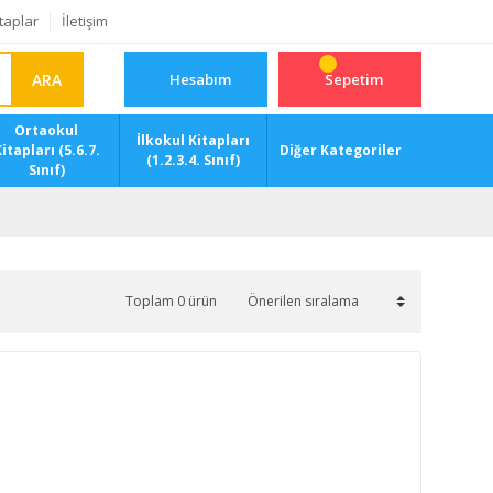
taplar
İletişim
ARA
Hesabım
Sepetim
Ortaokul
İlkokul Kitapları
itapları (5.6.7.
Diğer Kategoriler
(1.2.3.4. Sınıf)
Sınıf)
Toplam 0 ürün