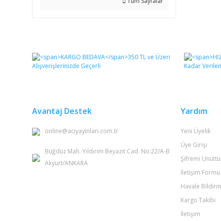
Tüm Sayfalar
Avantaj Destek
Yardım
online@aciyayinlari.com.tr
Yeni Üyelik
Üye Girişi
Büğdüz Mah. Yıldırım Beyazıt Cad. No:22/A-B
Şifremi Unutt
Akyurt/ANKARA
İletişim Formu
Havale Bildir
Kargo Takibi
İletişim