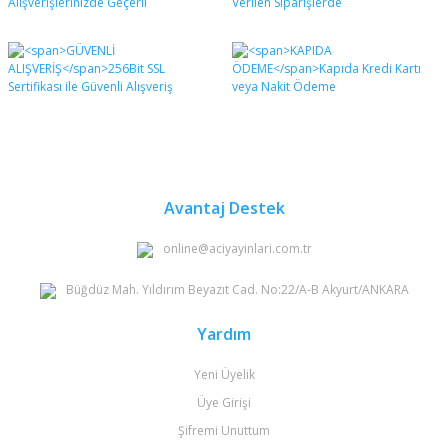
Avantaj Destek
online@aciyayinlari.com.tr
Büğdüz Mah. Yıldırım Beyazıt Cad. No:22/A-B Akyurt/ANKARA
Yardım
Yeni Üyelik
Üye Girişi
Şifremi Unuttum