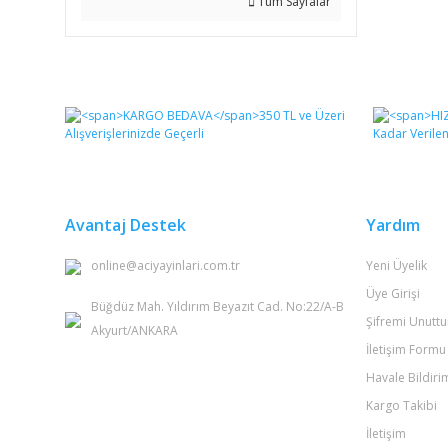
Tüm Sayfalar
Avantaj Destek
Yardım
online@aciyayinlari.com.tr
Yeni Üyelik
Üye Girişi
Büğdüz Mah. Yıldırım Beyazıt Cad. No:22/A-B
Şifremi Unutt
Akyurt/ANKARA
İletişim Formu
Havale Bildir
Kargo Takibi
İletişim