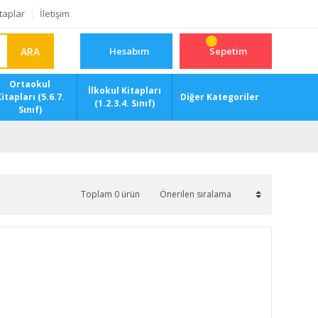
taplar
İletişim
ARA
Hesabım
Sepetim
Ortaokul
İlkokul Kitapları
itapları (5.6.7.
Diğer Kategoriler
(1.2.3.4. Sınıf)
Sınıf)
Toplam 0 ürün