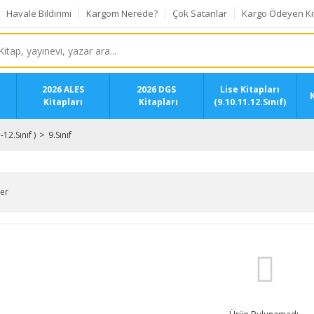
Havale Bildirimi
Kargom Nerede?
Çok Satanlar
Kargo Ödeyen Ki
2026 ALES
2026 DGS
Lise Kitapları
K
Kitapları
Kitapları
(9.10.11.12.Sınıf)
.-12.Sınıf )
9.Sınıf
ler