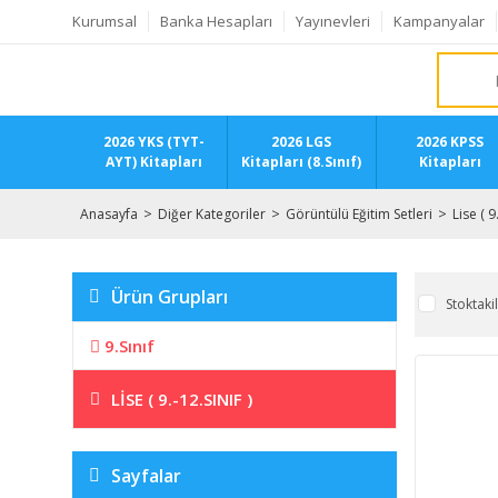
Kurumsal
Banka Hesapları
Yayınevleri
Kampanyalar
2026 YKS (TYT-
2026 LGS
2026 KPSS
AYT) Kitapları
Kitapları (8.Sınıf)
Kitapları
Anasayfa
Diğer Kategoriler
Görüntülü Eğitim Setleri
Lise ( 9
Ürün Grupları
Stoktaki
9.Sınıf
LISE ( 9.-12.SINIF )
Sayfalar