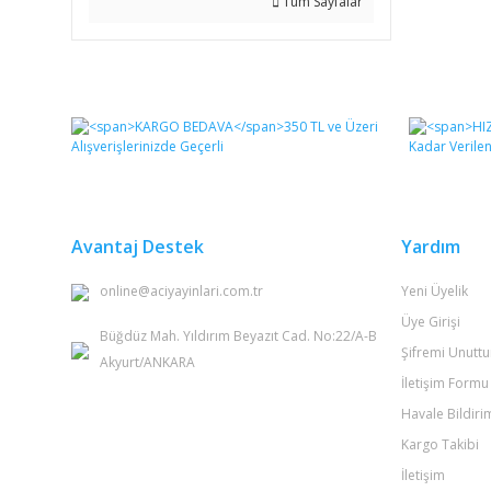
Tüm Sayfalar
Avantaj Destek
Yardım
online@aciyayinlari.com.tr
Yeni Üyelik
Üye Girişi
Büğdüz Mah. Yıldırım Beyazıt Cad. No:22/A-B
Şifremi Unutt
Akyurt/ANKARA
İletişim Formu
Havale Bildir
Kargo Takibi
İletişim