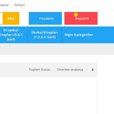
taplar
İletişim
ARA
Hesabım
Sepetim
Ortaokul
İlkokul Kitapları
itapları (5.6.7.
Diğer Kategoriler
(1.2.3.4. Sınıf)
Sınıf)
Toplam 0 ürün