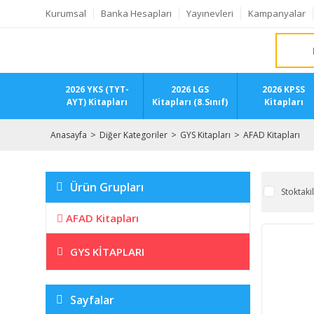
Kurumsal
Banka Hesapları
Yayınevleri
Kampanyalar
2026 YKS (TYT-
2026 LGS
2026 KPSS
AYT) Kitapları
Kitapları (8.Sınıf)
Kitapları
Anasayfa
Diğer Kategoriler
GYS Kitapları
AFAD Kitapları
Ürün Grupları
Stoktaki
AFAD Kitapları
GYS KITAPLARI
Sayfalar