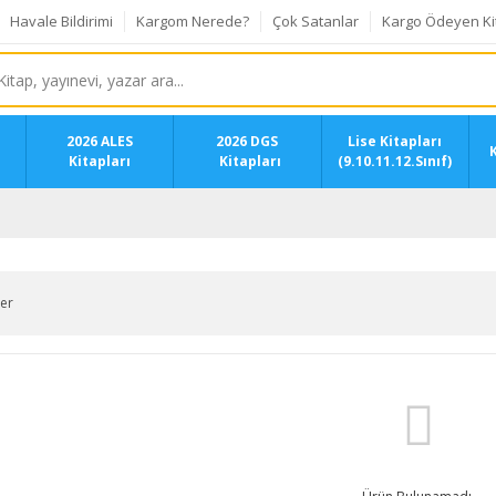
Havale Bildirimi
Kargom Nerede?
Çok Satanlar
Kargo Ödeyen Ki
2026 ALES
2026 DGS
Lise Kitapları
K
Kitapları
Kitapları
(9.10.11.12.Sınıf)
ler