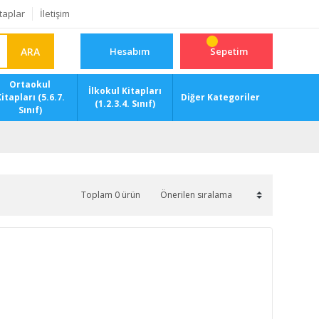
taplar
İletişim
ARA
Hesabım
Sepetim
Ortaokul
İlkokul Kitapları
itapları (5.6.7.
Diğer Kategoriler
(1.2.3.4. Sınıf)
Sınıf)
Toplam 0 ürün