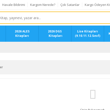
Havale Bildirimi
Kargom Nerede?
Çok Satanlar
Kargo Ödeyen Ki
2026 ALES
2026 DGS
Lise Kitapları
K
Kitapları
Kitapları
(9.10.11.12.Sınıf)
ler