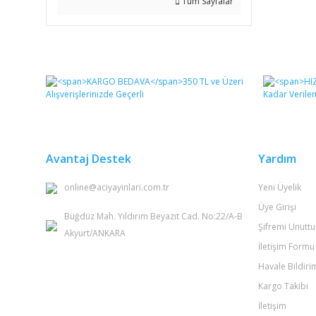
Tüm Sayfalar
Avantaj Destek
Yardım
online@aciyayinlari.com.tr
Yeni Üyelik
Üye Girişi
Büğdüz Mah. Yıldırım Beyazıt Cad. No:22/A-B
Şifremi Unutt
Akyurt/ANKARA
İletişim Formu
Havale Bildir
Kargo Takibi
İletişim