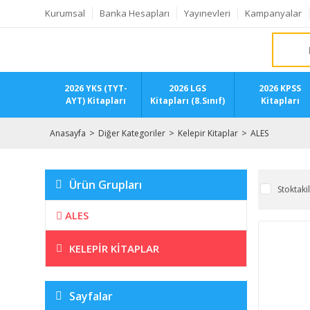
Kurumsal
Banka Hesapları
Yayınevleri
Kampanyalar
2026 YKS (TYT-
2026 LGS
2026 KPSS
AYT) Kitapları
Kitapları (8.Sınıf)
Kitapları
Anasayfa
Diğer Kategoriler
Kelepir Kitaplar
ALES
Ürün Grupları
Stoktaki
ALES
KELEPIR KITAPLAR
Sayfalar