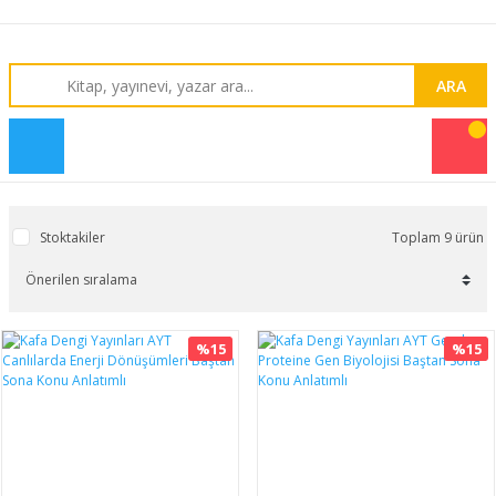
ARA
Stoktakiler
Toplam 9 ürün
%15
%15