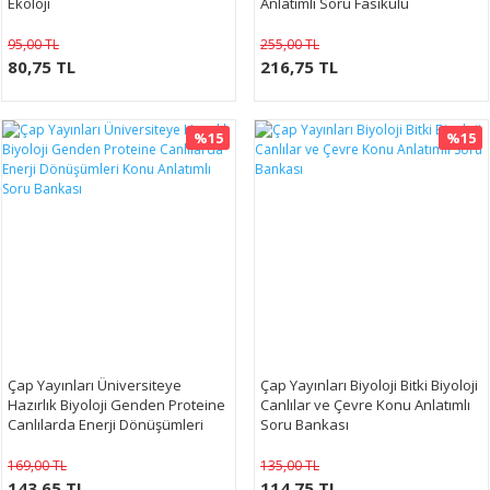
Ekoloji
Anlatımlı Soru Fasikülü
95,00 TL
255,00 TL
80,75 TL
216,75 TL
%15
%15
Çap Yayınları Üniversiteye
Çap Yayınları Biyoloji Bitki Biyoloji
Hazırlık Biyoloji Genden Proteine
Canlılar ve Çevre Konu Anlatımlı
Canlılarda Enerji Dönüşümleri
Soru Bankası
Konu Anlatımlı Soru Bankası
169,00 TL
135,00 TL
143,65 TL
114,75 TL