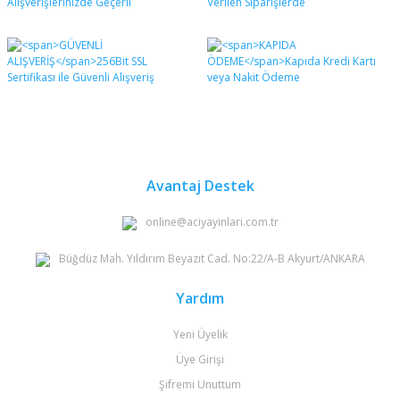
Avantaj Destek
online@aciyayinlari.com.tr
Büğdüz Mah. Yıldırım Beyazıt Cad. No:22/A-B Akyurt/ANKARA
Yardım
Yeni Üyelik
Üye Girişi
Şifremi Unuttum