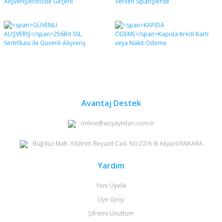
Avantaj Destek
online@aciyayinlari.com.tr
Büğdüz Mah. Yıldırım Beyazıt Cad. No:22/A-B Akyurt/ANKARA
Yardım
Yeni Üyelik
Üye Girişi
Şifremi Unuttum