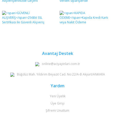
Avantaj Destek
online@aciyayinlari.com.tr
Büğdüz Mah. Yıldırım Beyazıt Cad. No:22/A-B Akyurt/ANKARA
Yardım
Yeni Üyelik
Üye Girişi
Şifremi Unuttum