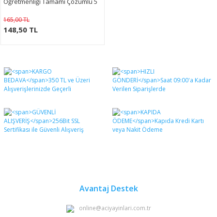
Öğretmenliği Tamamı Çözümlü 5
Deneme (Asya Tekin)
165,00 TL
148,50 TL
Avantaj Destek
online@aciyayinlari.com.tr