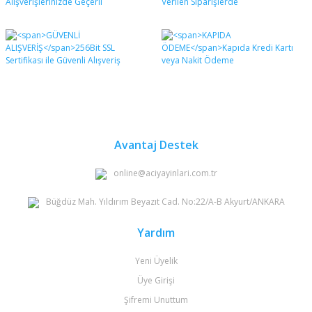
Avantaj Destek
online@aciyayinlari.com.tr
Büğdüz Mah. Yıldırım Beyazıt Cad. No:22/A-B Akyurt/ANKARA
Yardım
Yeni Üyelik
Üye Girişi
Şifremi Unuttum