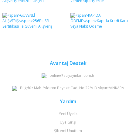
Avantaj Destek
online@aciyayinlari.com.tr
Büğdüz Mah. Yıldırım Beyazıt Cad. No:22/A-B Akyurt/ANKARA
Yardım
Yeni Üyelik
Üye Girişi
Şifremi Unuttum