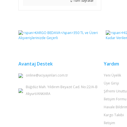
Tüm Sayfalar
Avantaj Destek
Yardım
online@aciyayinlari.com.tr
Yeni Üyelik
Üye Girişi
Büğdüz Mah. Yıldırım Beyazıt Cad. No:22/A-B
Şifremi Unutt
Akyurt/ANKARA
İletişim Formu
Havale Bildir
Kargo Takibi
İletişim