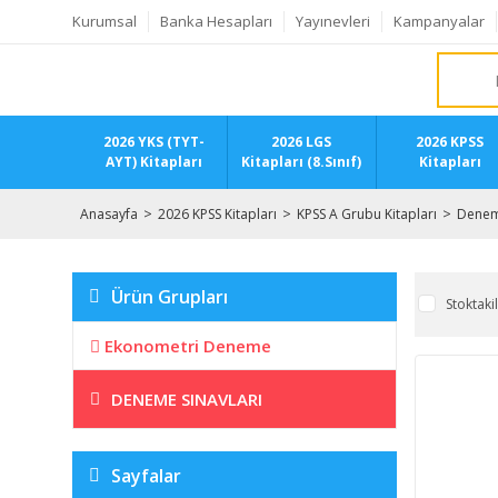
Kurumsal
Banka Hesapları
Yayınevleri
Kampanyalar
2026 YKS (TYT-
2026 LGS
2026 KPSS
AYT) Kitapları
Kitapları (8.Sınıf)
Kitapları
Anasayfa
2026 KPSS Kitapları
KPSS A Grubu Kitapları
Deneme
Ürün Grupları
Stoktaki
Ekonometri Deneme
DENEME SINAVLARI
Sayfalar