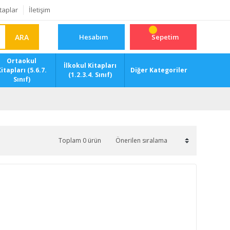
taplar
İletişim
ARA
Hesabım
Sepetim
Ortaokul
İlkokul Kitapları
itapları (5.6.7.
Diğer Kategoriler
(1.2.3.4. Sınıf)
Sınıf)
Toplam 0 ürün