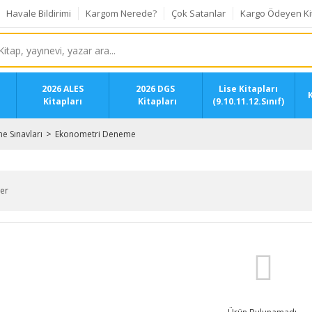
Havale Bildirimi
Kargom Nerede?
Çok Satanlar
Kargo Ödeyen Ki
2026 ALES
2026 DGS
Lise Kitapları
K
Kitapları
Kitapları
(9.10.11.12.Sınıf)
 Sınavları
Ekonometri Deneme
ler