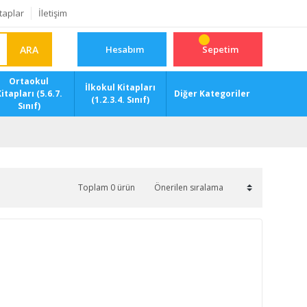
taplar
İletişim
ARA
Hesabım
Sepetim
Ortaokul
İlkokul Kitapları
itapları (5.6.7.
Diğer Kategoriler
(1.2.3.4. Sınıf)
Sınıf)
Toplam 0 ürün