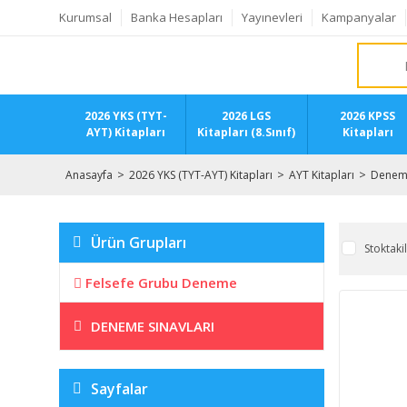
Kurumsal
Banka Hesapları
Yayınevleri
Kampanyalar
2026 YKS (TYT-
2026 LGS
2026 KPSS
AYT) Kitapları
Kitapları (8.Sınıf)
Kitapları
Anasayfa
2026 YKS (TYT-AYT) Kitapları
AYT Kitapları
Deneme
Ürün Grupları
Stoktaki
Felsefe Grubu Deneme
DENEME SINAVLARI
Sayfalar