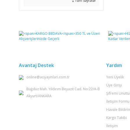
Tüm Sayfalar
Avantaj Destek
Yardım
online@aciyayinlari.com.tr
Yeni Üyelik
Üye Girişi
Büğdüz Mah. Yıldırım Beyazıt Cad. No:22/A-B
Şifremi Unutt
Akyurt/ANKARA
İletişim Formu
Havale Bildir
Kargo Takibi
İletişim