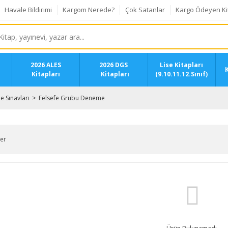
Havale Bildirimi
Kargom Nerede?
Çok Satanlar
Kargo Ödeyen Ki
2026 ALES
2026 DGS
Lise Kitapları
K
Kitapları
Kitapları
(9.10.11.12.Sınıf)
 Sınavları
Felsefe Grubu Deneme
ler