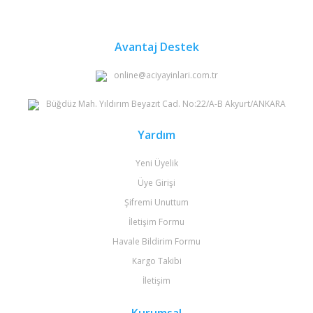
Avantaj Destek
online@aciyayinlari.com.tr
Büğdüz Mah. Yıldırım Beyazıt Cad. No:22/A-B Akyurt/ANKARA
Yardım
Yeni Üyelik
Üye Girişi
Şifremi Unuttum
İletişim Formu
Havale Bildirim Formu
Kargo Takibi
İletişim