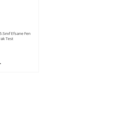
 5.Sınıf Efsane Fen
rak Test
L