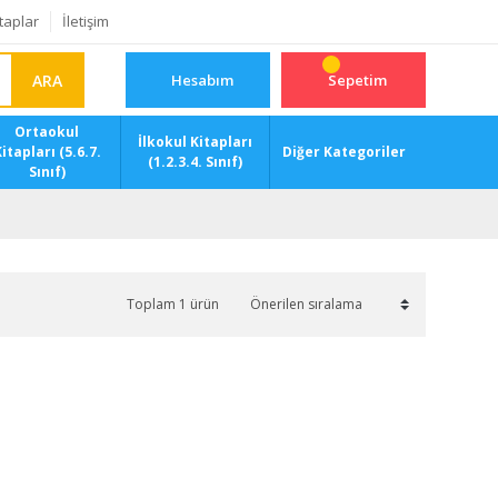
taplar
İletişim
ARA
Hesabım
Sepetim
Ortaokul
İlkokul Kitapları
itapları (5.6.7.
Diğer Kategoriler
(1.2.3.4. Sınıf)
Sınıf)
Toplam 1 ürün