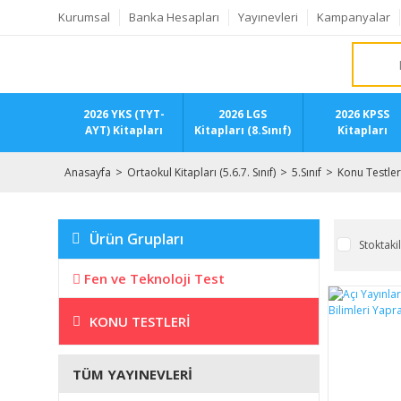
Kurumsal
Banka Hesapları
Yayınevleri
Kampanyalar
2026 YKS (TYT-
2026 LGS
2026 KPSS
AYT) Kitapları
Kitapları (8.Sınıf)
Kitapları
Anasayfa
Ortaokul Kitapları (5.6.7. Sınıf)
5.Sınıf
Konu Testler
Ürün Grupları
Stoktaki
Fen ve Teknoloji Test
KONU TESTLERI
TÜM YAYINEVLERI