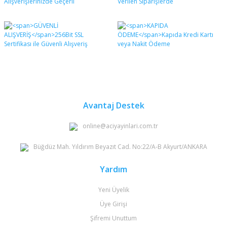
Avantaj Destek
online@aciyayinlari.com.tr
Büğdüz Mah. Yıldırım Beyazıt Cad. No:22/A-B Akyurt/ANKARA
Yardım
Yeni Üyelik
Üye Girişi
Şifremi Unuttum