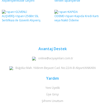
Avantaj Destek
online@aciyayinlari.com.tr
Büğdüz Mah. Yıldırım Beyazıt Cad. No:22/A-B Akyurt/ANKARA
Yardım
Yeni Üyelik
Üye Girişi
Şifremi Unuttum