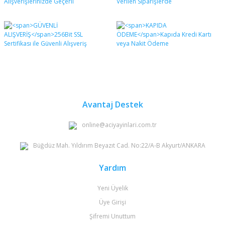
Avantaj Destek
online@aciyayinlari.com.tr
Büğdüz Mah. Yıldırım Beyazıt Cad. No:22/A-B Akyurt/ANKARA
Yardım
Yeni Üyelik
Üye Girişi
Şifremi Unuttum